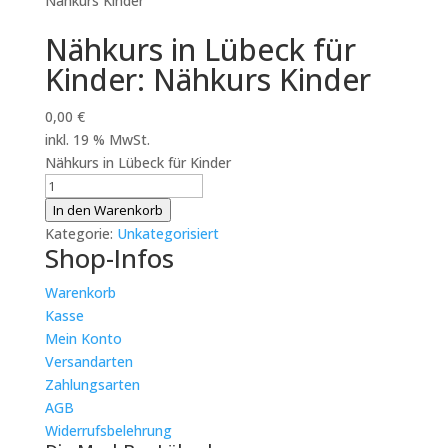
Nähkurs Kinder
Nähkurs in Lübeck für
Kinder: Nähkurs Kinder
0,00
€
inkl. 19 % MwSt.
Nähkurs in Lübeck für Kinder
Nähkurs
in
In den Warenkorb
Lübeck
Kategorie:
Unkategorisiert
Shop-Infos
für
Kinder:
Warenkorb
Nähkurs
Kasse
Kinder
Mein Konto
Menge
Versandarten
Zahlungsarten
AGB
Widerrufsbelehrung