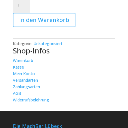
Abstrakte
/
Intuitive
In den Warenkorb
Acrylmalerei
mit
Juli
Mosi
Kategorie:
Unkategorisiert
Art:
Shop-Infos
Abstrakte
Acrylmalerei
Warenkorb
Menge
Kasse
Mein Konto
Versandarten
Zahlungsarten
AGB
Widerrufsbelehrung
Die MachBar Lübeck