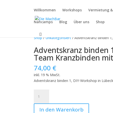
Willkommen
Workshops
Vermietung 
Nähcamps
Blog
Über uns
Shop
Shop
/
Unkategorisiert
/ Adventskranz binden 1
Adventskranz binden 1
Team Kranzbinden mit
74,00
€
inkl. 19 % MwSt.
Adventskranz binden 1, DIY-Workshop in Lübec
Adventskranz
binden
1,
In den Warenkorb
DIY-