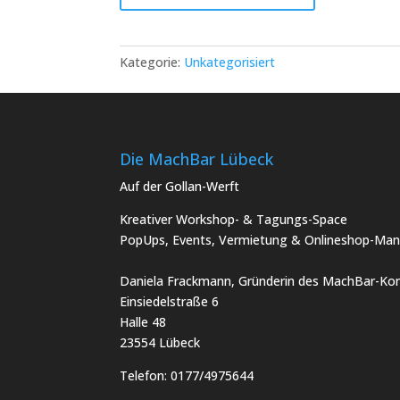
Workshop
in
Lübeck:
Kategorie:
Unkategorisiert
2er-
Team
Kranzbinden
mit
Kerzen
Die MachBar Lübeck
Menge
Auf der Gollan-Werft
Kreativer Workshop- & Tagungs-Space
PopUps, Events, Vermietung & Onlineshop-Man
Daniela Frackmann, Gründerin des MachBar-Kon
Einsiedelstraße 6
Halle 48
23554 Lübeck
Telefon:
0177/4975644