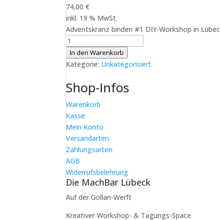
74,00
€
inkl. 19 % MwSt.
Adventskranz binden #1 DIY-Workshop in Lübe
Adventskranz
binden
In den Warenkorb
#1
Kategorie:
Unkategorisiert
DIY-
Shop-Infos
Workshop
in
Warenkorb
Lübeck:
Kasse
Adventskranz
Mein Konto
ohne
Versandarten
Kerzen
Zahlungsarten
Menge
AGB
Widerrufsbelehrung
Die MachBar Lübeck
Auf der Gollan-Werft
Kreativer Workshop- & Tagungs-Space