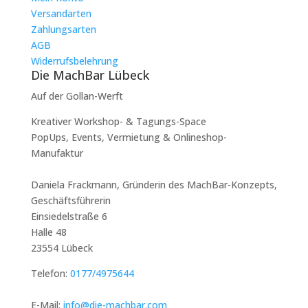
Cyanotypie
Versandarten
Eltern-
Zahlungsarten
Kind
AGB
Ticket
Widerrufsbelehrung
Menge
Die MachBar Lübeck
Auf der Gollan-Werft
Kreativer Workshop- & Tagungs-Space
PopUps, Events, Vermietung & Onlineshop-
Manufaktur
Daniela Frackmann, Gründerin des MachBar-Konzepts,
Geschäftsführerin
Einsiedelstraße 6
Halle 48
23554 Lübeck
Telefon:
0177/4975644
E-Mail:
info@die-machbar.com