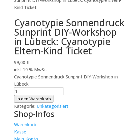
Sunprint DIY-Workshop in Lübeck: Cyanotypie Eltern-
Kind Ticket
Cyanotypie Sonnendruck
Sunprint DIY-Workshop
in Lübeck: Cyanotypie
Eltern-Kind Ticket
99,00
€
inkl. 19 % MwSt.
Cyanotypie Sonnendruck Sunprint DIY-Workshop in
Lübeck
Cyanotypie
Sonnendruck
In den Warenkorb
Sunprint
Kategorie:
Unkategorisiert
Shop-Infos
DIY-
Workshop
Warenkorb
in
Kasse
Lübeck:
Mein Konto