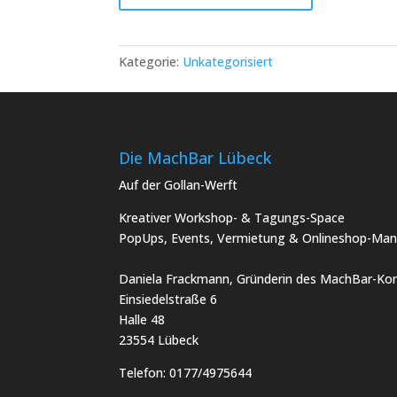
–
die
offene
Kategorie:
Unkategorisiert
KreativBar
am
Freitagabend:
MachBar
KreativClub
Die MachBar Lübeck
#5
Auf der Gollan-Werft
Menge
Kreativer Workshop- & Tagungs-Space
PopUps, Events, Vermietung & Onlineshop-Man
Daniela Frackmann, Gründerin des MachBar-Kon
Einsiedelstraße 6
Halle 48
23554 Lübeck
Telefon:
0177/4975644