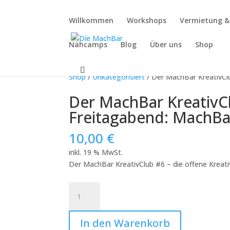
Willkommen
Workshops
Vermietung 
Nähcamps
Blog
Über uns
Shop
Shop
/
Unkategorisiert
/ Der MachBar KreativCl
Der MachBar KreativCl
Freitagabend: MachBa
10,00
€
inkl. 19 % MwSt.
Der MachBar KreativClub #6 – die offene Kreat
Der
MachBar
KreativClub
In den Warenkorb
#6