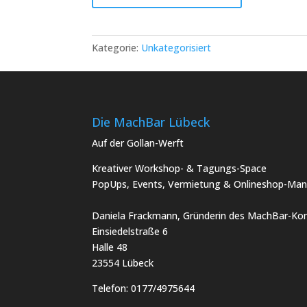
in
Lübeck:
MachBar
Kategorie:
Unkategorisiert
Ferien-
Kreativ-
Camp
Menge
Die MachBar Lübeck
Auf der Gollan-Werft
Kreativer Workshop- & Tagungs-Space
PopUps, Events, Vermietung & Onlineshop-Man
Daniela Frackmann, Gründerin des MachBar-Kon
Einsiedelstraße 6
Halle 48
23554 Lübeck
Telefon:
0177/4975644