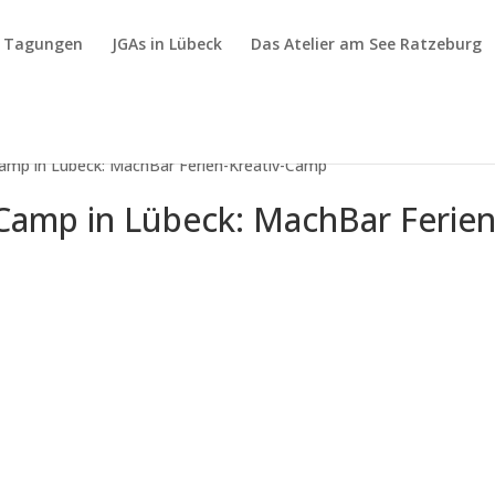
& Tagungen
JGAs in Lübeck
Das Atelier am See Ratzeburg
Camp in Lübeck: MachBar Ferien-Kreativ-Camp
-Camp in Lübeck: MachBar Ferien