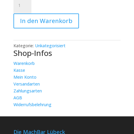
Flower
Typografie
–
In den Warenkorb
Trockenblumen
im
Stickrahmen:
Flower
Kategorie:
Unkategorisiert
Typo
Shop-Infos
Menge
Warenkorb
Kasse
Mein Konto
Versandarten
Zahlungsarten
AGB
Widerrufsbelehrung
Die MachBar Lübeck