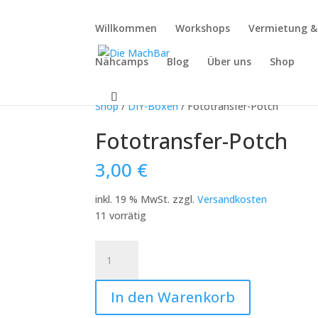
Willkommen
Workshops
Vermietung 
Nähcamps
Blog
Über uns
Shop
Angebot!
Shop
/
DIY-Boxen
/ Fototransfer-Potch
Fototransfer-Potch
3,00
€
inkl. 19 % MwSt.
zzgl.
Versandkosten
11 vorrätig
Fototransfer-
Potch
Menge
In den Warenkorb