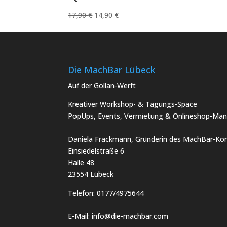
Ursprünglicher
Aktueller
17,90
€
14,90
€
Preis
Preis
war:
ist:
17,90 €
14,90 €.
Die MachBar Lübeck
Auf der Gollan-Werft
Kreativer Workshop- & Tagungs-Space
PopUps, Events, Vermietung & Onlineshop-Man
Daniela Frackmann, Gründerin des MachBar-Kon
Einsiedelstraße 6
Halle 48
23554 Lübeck
Telefon:
0177/4975644
E-Mail:
info@die-machbar.com