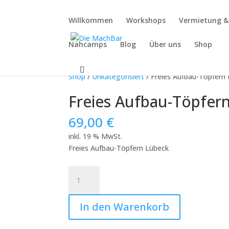
Willkommen
Workshops
Vermietung 
Nähcamps
Blog
Über uns
Shop
Shop
/
Unkategorisiert
/ Freies Aufbau-Töpfern 
Freies Aufbau-Töpfern
69,00
€
inkl. 19 % MwSt.
Freies Aufbau-Töpfern Lübeck
Freies
Aufbau-
Töpfern
In den Warenkorb
Lübeck:
Freies