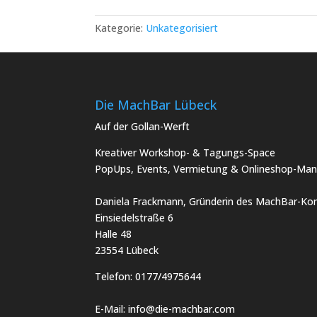
Töpfern
Lübeck
Kategorie:
Unkategorisiert
Menge
Die MachBar Lübeck
Auf der Gollan-Werft
Kreativer Workshop- & Tagungs-Space
PopUps, Events, Vermietung & Onlineshop-Man
Daniela Frackmann, Gründerin des MachBar-Kon
Einsiedelstraße 6
Halle 48
23554 Lübeck
Telefon:
0177/4975644
E-Mail:
info@die-machbar.com