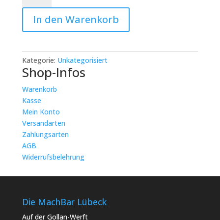
Kreativ-
In den Warenkorb
Tag
in
Lübeck:
Dienstag,
Kategorie:
Unkategorisiert
27.8.
Shop-Infos
(Töpfern&Co)
Menge
Warenkorb
Kasse
Mein Konto
Versandarten
Zahlungsarten
AGB
Widerrufsbelehrung
Die MachBar Lübeck
Auf der Gollan-Werft