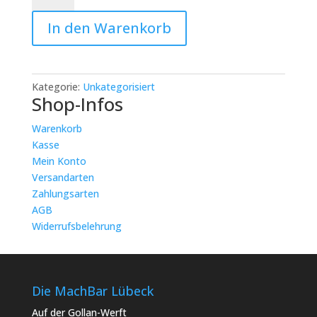
–
In den Warenkorb
Winterliche
DIYs:
Kreativnacht
Winter
Kategorie:
Unkategorisiert
Menge
Shop-Infos
Warenkorb
Kasse
Mein Konto
Versandarten
Zahlungsarten
AGB
Widerrufsbelehrung
Die MachBar Lübeck
Auf der Gollan-Werft