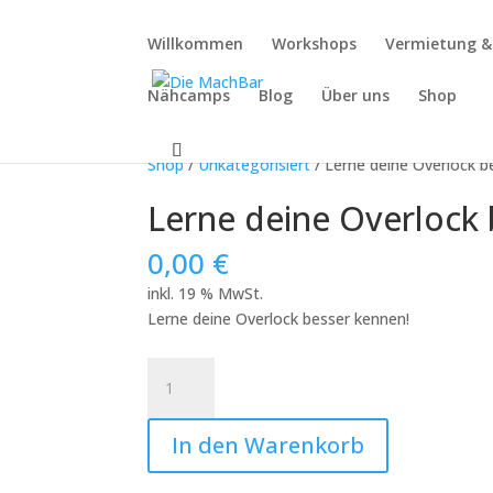
Willkommen
Workshops
Vermietung 
Nähcamps
Blog
Über uns
Shop
Shop
/
Unkategorisiert
/ Lerne deine Overlock b
Lerne deine Overlock 
0,00
€
inkl. 19 % MwSt.
Lerne deine Overlock besser kennen!
Lerne
deine
Overlock
In den Warenkorb
besser
kennen!: