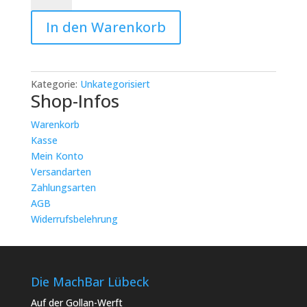
Kinder-
In den Warenkorb
Nähgruppe
Anfänger:
Nähkids
I
Kategorie:
Unkategorisiert
6er
Shop-Infos
Karte
Menge
Warenkorb
Kasse
Mein Konto
Versandarten
Zahlungsarten
AGB
Widerrufsbelehrung
Die MachBar Lübeck
Auf der Gollan-Werft