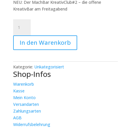
NEU: Der MachBar KreativClub#2 – die offene
KreativBar am Freitagabend
NEU:
Der
MachBar
In den Warenkorb
KreativClub#2
–
die
offene
Kategorie:
Unkategorisiert
KreativBar
Shop-Infos
am
Freitagabend:
Warenkorb
MachBar
Kasse
KreativClub
Mein Konto
#2
Versandarten
Menge
Zahlungsarten
AGB
Widerrufsbelehrung