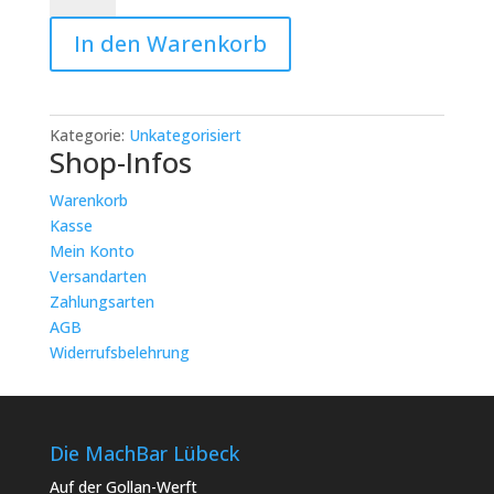
Typo
In den Warenkorb
DIY
Workshop:
Punchneedle
Basics
Kategorie:
Unkategorisiert
Menge
Shop-Infos
Warenkorb
Kasse
Mein Konto
Versandarten
Zahlungsarten
AGB
Widerrufsbelehrung
Die MachBar Lübeck
Auf der Gollan-Werft