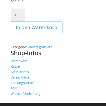
gestalten
Punchneedle
Workshop:
Kissen
In den Warenkorb
oder
Stickrahmen
gestalten:
Punchneedle
Kategorie:
Unkategorisiert
Workshop
Shop-Infos
Menge
Warenkorb
Kasse
Mein Konto
Versandarten
Zahlungsarten
AGB
Widerrufsbelehrung