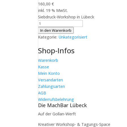
160,00
€
inkl. 19 % MwSt.
Siebdruck-Workshop in Lübeck
Siebdruck-
Workshop
In den Warenkorb
in
Kategorie:
Unkategorisiert
Lübeck:
Shop-Infos
Siebdruck
Workshop
Warenkorb
Familienticket
Kasse
Menge
Mein Konto
Versandarten
Zahlungsarten
AGB
Widerrufsbelehrung
Die MachBar Lübeck
Auf der Gollan-Werft
Kreativer Workshop- & Tagungs-Space