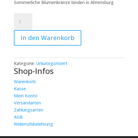
Sommerliche Blumenkränze binden in Ahrensburg
Sommerliche
Blumenkränze
binden
In den Warenkorb
in
Ahrensburg:
Begleitendes
Kind
Kategorie:
Unkategorisiert
ab
Shop-Infos
6
Jahren
Warenkorb
Blumenarmband
Kasse
Menge
Mein Konto
Versandarten
Zahlungsarten
AGB
Widerrufsbelehrung