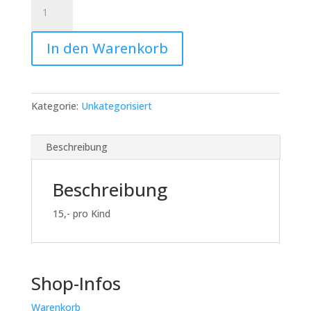
Suncatcher-
Workshop
mit
In den Warenkorb
Hannah
&
Isa:
Kind
Kategorie:
Unkategorisiert
in
Begleitung
eines
Beschreibung
Erwachsenen
Menge
Beschreibung
15,- pro Kind
Shop-Infos
Warenkorb