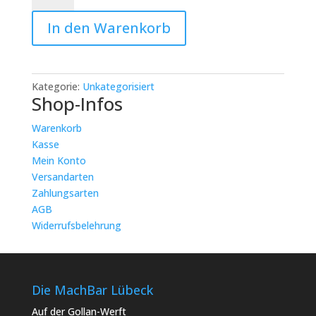
Workshop
In den Warenkorb
Lübeck:
Terrazzo
Workshop
Menge
Kategorie:
Unkategorisiert
Shop-Infos
Warenkorb
Kasse
Mein Konto
Versandarten
Zahlungsarten
AGB
Widerrufsbelehrung
Die MachBar Lübeck
Auf der Gollan-Werft