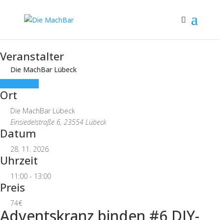
Veranstalter
Die MachBar Lübeck
ANMELDEN
Ort
Die MachBar Lübeck
Einsiedelstraße 6, 23554 Lübeck
Datum
28. 11. 2026
Uhrzeit
11:00 - 13:00
Preis
74€
Adventskranz binden #6 DIY-