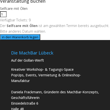
Veranstaltung buchen
Selfcare mit Ölen
Verfügbar Tickets:
9
Der
Selfcare mit Ölen
ist am gewählten Termin bereits ausgebucht.
Bitte anderes Datum wählen.
in den Warenkorb legen
Die MachBar Lübeck
Auf der Gollan-Werft
Kreativer Workshop- & Tagungs-Space
PopUps, Events, Vermietung & Onlineshop-
Manufaktur
Daniela Frackmann, Gründerin des MachBar-Konzepts,
Geschäftsführerin
Einsiedelstraße 6
Halle 48