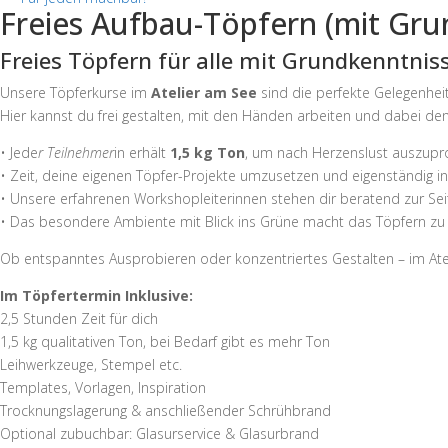
Freies Aufbau-Töpfern (mit Gr
Freies Töpfern für alle mit Grundkenntnis
Unsere Töpferkurse im
Atelier am See
sind die perfekte Gelegenheit
Hier kannst du frei gestalten, mit den Händen arbeiten und dabei den
• Jede
r Teilnehmer
in erhält
1,5 kg Ton
, um nach Herzenslust auszupr
• Zeit, deine eigenen Töpfer-Projekte umzusetzen und eigenständig i
• Unsere erfahrenen Workshopleiterinnen stehen dir beratend zur Sei
• Das besondere Ambiente mit Blick ins Grüne macht das Töpfern zu e
Ob entspanntes Ausprobieren oder konzentriertes Gestalten – im Atel
Im Töpfertermin Inklusive:
2,5 Stunden Zeit für dich
1,5 kg qualitativen Ton, bei Bedarf gibt es mehr Ton
Leihwerkzeuge, Stempel etc.
Templates, Vorlagen, Inspiration
Trocknungslagerung & anschließender Schrühbrand
Optional zubuchbar: Glasurservice & Glasurbrand