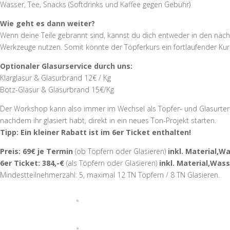
Wasser, Tee, Snacks (Softdrinks und Kaffee gegen Gebühr)
Wie geht es dann weiter?
Wenn deine Teile gebrannt sind, kannst du dich entweder in den näc
Werkzeuge nutzen. Somit könnte der Töpferkurs ein fortlaufender Kur
Optionaler Glasurservice durch uns:
Klarglasur & Glasurbrand 12€ / Kg
Botz-Glasur & Glasurbrand 15€/Kg
Der Workshop kann also immer im Wechsel als Töpfer- und Glasurtermin
nachdem ihr glasiert habt, direkt in ein neues Ton-Projekt starten.
Tipp: Ein kleiner Rabatt ist im 6er Ticket enthalten!
Preis: 69€ je Termin
(ob Töpfern oder Glasieren)
inkl. Material,W
6er Ticket: 384,-€
(als Töpfern oder Glasieren)
inkl. Material,Was
Mindestteilnehmerzahl: 5, maximal 12 TN Töpfern / 8 TN Glasieren.