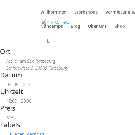
Willkommen
Workshops
Vermietung 
Nähcamps
Blog
Über uns
Shop
Veranstalter
Die MachBar Lübeck
Ort
Atelier am See Ratzeburg
Schlosswiese 3, 23909 Ratzeburg
Datum
03. 06. 2026
Uhrzeit
18:00 - 20:30
Preis
69€
Labels
Für jeden machbar!