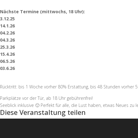
Nächste Termine (mittwochs, 18 Uhr):
3.12.25
14.1.26
04.2.26
04.3.26
25.3.26
15.4.26
06.5.26
03.6.26
Rücktritt: bis 1 Woche vorher 80% Erstattung, bis 48 Stunden vorher
Parkplätze vor der Tür, ab 18 Uhr gebührenfrei!
Seeblick inklusive 🙂 Perfekt für alle, die Lust haben, etwas Neues z
Diese Veranstaltung teilen