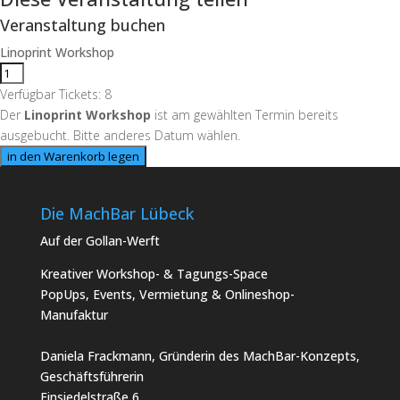
Veranstaltung buchen
Linoprint Workshop
Verfügbar Tickets:
8
Der
Linoprint Workshop
ist am gewählten Termin bereits
ausgebucht. Bitte anderes Datum wählen.
in den Warenkorb legen
Die MachBar Lübeck
Auf der Gollan-Werft
Kreativer Workshop- & Tagungs-Space
PopUps, Events, Vermietung & Onlineshop-
Manufaktur
Daniela Frackmann, Gründerin des MachBar-Konzepts,
Geschäftsführerin
Einsiedelstraße 6