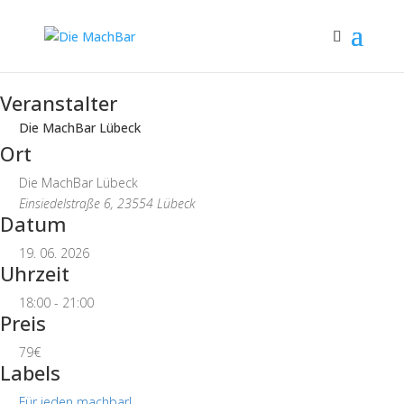
Veranstalter
Die MachBar Lübeck
Ort
Die MachBar Lübeck
Einsiedelstraße 6, 23554 Lübeck
Datum
19. 06. 2026
Uhrzeit
18:00 - 21:00
Preis
79€
Labels
Für jeden machbar!