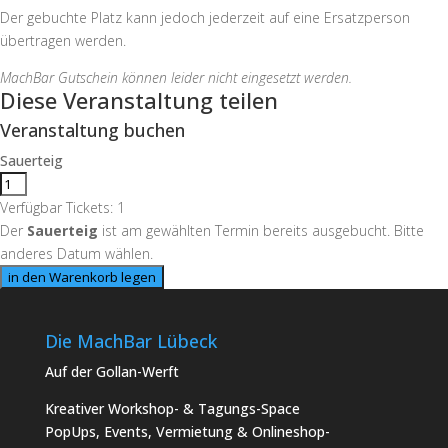
Der gebuchte Platz kann jedoch jederzeit auf eine Ersatzperson
übertragen werden.
MachBar Gutschein können leider nicht eingesetzt werden.
Diese Veranstaltung teilen
Veranstaltung buchen
Sauerteig
Verfügbar Tickets:
1
Der
Sauerteig
ist am gewählten Termin bereits ausgebucht. Bitte
anderes Datum wählen.
in den Warenkorb legen
Die MachBar Lübeck
Auf der Gollan-Werft
Kreativer Workshop- & Tagungs-Space
PopUps, Events, Vermietung & Onlineshop-