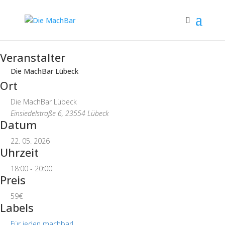
Veranstalter
Die MachBar Lübeck
Ort
Die MachBar Lübeck
Einsiedelstraße 6, 23554 Lübeck
Datum
22. 05. 2026
Uhrzeit
18:00 - 20:00
Preis
59€
Labels
Für jeden machbar!