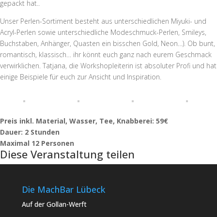
gepackt hat..
Unser Perlen-Sortiment besteht aus unterschiedlichen Miyuki- und
Acryl-Perlen sowie unterschiedliche Modeschmuck-Perlen, Smileys,
Buchstaben, Anhänger, Quasten ein bisschen Gold, Neon…). Ob bunt,
romantisch, klassisch… ihr könnt euch ganz nach eurem Geschmack
verwirklichen. Tatjana, die Workshopleiterin ist absoluter Profi und hat
einige Beispiele für euch zur Ansicht und Inspiration.
Preis inkl. Material, Wasser, Tee, Knabberei: 59€
Dauer: 2 Stunden
Maximal 12 Personen
Diese Veranstaltung teilen
Die MachBar Lübeck
Auf der Gollan-Werft