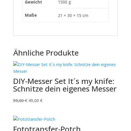
Gewicht
1500 g
Maße
21 × 30 × 15 cm
Ähnliche Produkte
DIY-Messer Set It´s my knife:
Schnitze dein eigenes Messer
Ursprünglicher
Aktueller
59,00
€
49,00
€
Preis
Preis
war:
ist:
59,00 €
49,00 €.
Fototransfer-Potch